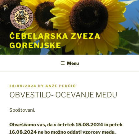
Skip
to
content
ČEBELARSKA ZVEZA
GORENJSKE
Menu
POSTED
14/08/2024
BY
ANŽE PERČIČ
ON
OBVESTILO- OCEVANJE MEDU
Spoštovani.
Obveščamo vas, da v četrtek 15.08.2024 in petek
16.08.2024 ne bo možno oddati vzorcev medu.