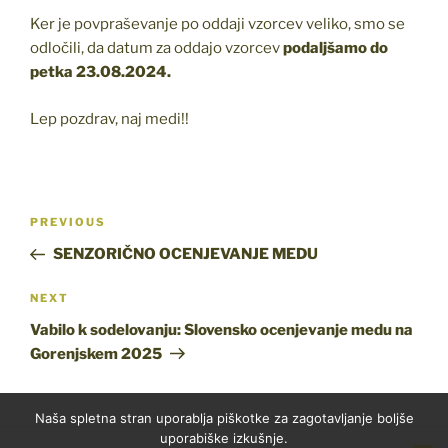
Ker je povpraševanje po oddaji vzorcev veliko, smo se
odločili, da datum za oddajo vzorcev
podaljšamo do
petka 23.08.2024.
Lep pozdrav, naj medi!!
Post
Previous
PREVIOUS
navigation
Post
SENZORIČNO OCENJEVANJE MEDU
Next
NEXT
Post
Vabilo k sodelovanju: Slovensko ocenjevanje medu na
Gorenjskem 2025
Naša spletna stran uporablja piškotke za zagotavljanje boljše
uporabiške izkušnje.